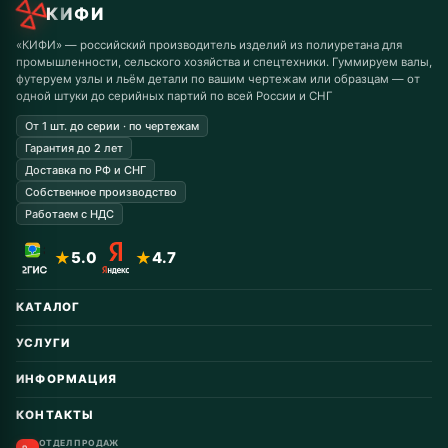
КИФИ
«КИФИ» — российский производитель изделий из полиуретана для
промышленности, сельского хозяйства и спецтехники. Гуммируем валы,
футеруем узлы и льём детали по вашим чертежам или образцам — от
одной штуки до серийных партий по всей России и СНГ
От 1 шт. до серии · по чертежам
Гарантия до 2 лет
Доставка по РФ и СНГ
Собственное производство
Работаем с НДС
★
5.0
★
4.7
КАТАЛОГ
Автомобильные запчасти
УСЛУГИ
Горнодобывающая
Восстановление колёс
Дорожная техника
ИНФОРМАЦИЯ
Заказные от 1 шт.
Колёса для гусеничных тракторов
Гарантия и возврат
Восстановление катков
КОНТАКТЫ
Инструмент
Колёса и ролики для аттракционов
Доставка и оплата
Катки для с/х техники
Гуммирование валов и роликов
Конвейеры, линии
ОТДЕЛ ПРОДАЖ
Колёса для с/х техники