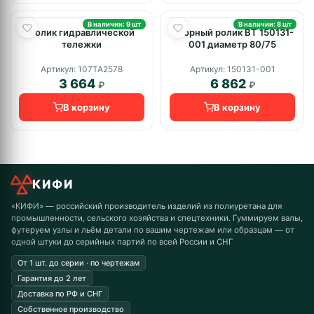
В наличии: 9 шт
В наличии: 8 шт
Ролик гидравлической
Опорный ролик BT 150131-
тележки
001 диаметр 80/75
Артикул: 107TA2578
Артикул: 150131-001
3 664
6 862
₽
₽
В корзину
В корзину
КИФИ
«КИФИ» — российский производитель изделий из полиуретана для
промышленности, сельского хозяйства и спецтехники. Гуммируем валы,
футеруем узлы и льём детали по вашим чертежам или образцам — от
одной штуки до серийных партий по всей России и СНГ
От 1 шт. до серии · по чертежам
Гарантия до 2 лет
Доставка по РФ и СНГ
Собственное производство