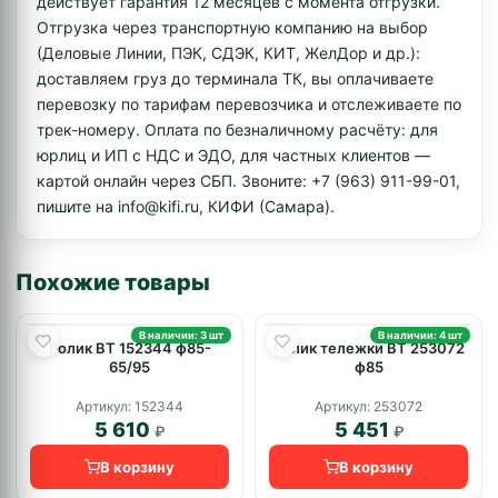
действует гарантия 12 месяцев с момента отгрузки.
Отгрузка через транспортную компанию на выбор
(Деловые Линии, ПЭК, СДЭК, КИТ, ЖелДор и др.):
доставляем груз до терминала ТК, вы оплачиваете
перевозку по тарифам перевозчика и отслеживаете по
трек-номеру. Оплата по безналичному расчёту: для
юрлиц и ИП с НДС и ЭДО, для частных клиентов —
картой онлайн через СБП. Звоните: +7 (963) 911-99-01,
пишите на info@kifi.ru, КИФИ (Самара).
Похожие товары
В наличии: 3 шт
В наличии: 4 шт
Ролик BT 152344 ф85-
Ролик тележки BT 253072
65/95
ф85
Артикул: 152344
Артикул: 253072
5 610
5 451
₽
₽
В корзину
В корзину