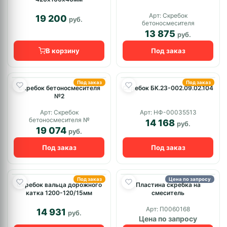
Арт: Скребок
19 200
руб.
бетоносмесителя
13 875
руб.
В корзину
Под заказ
Под заказ
Под заказ
Скребок бетоносмесителя
Скребок БК.23-002.09.02.104
№2
Арт: Скребок
Арт: НФ-00035513
бетоносмесителя №
14 168
руб.
19 074
руб.
Под заказ
Под заказ
Под заказ
Цена по запросу
Скребок вальца дорожного
Пластина скребка на
катка 1200-120/15мм
смеситель
Арт: П0060168
14 931
руб.
Цена по запросу