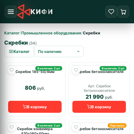
КИФИ
Каталог
/
Промышленное оборудование
/
Скребки
Скребки
(34)
Каталог
В наличии: 2 шт
В наличии: 2 шт
Скребок 185-50/4мм
Скребок бетоносмесителя
Арт: Скребок
806
руб.
бетоносмесителя
21 990
руб.
В корзину
В корзину
В наличии: 2 шт
Под заказ
Скребок конвейера
Скребок бетоносмесителя
420х160х40мм