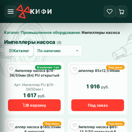
КИФИ
Каталог
/
Промышленное оборудование
/
Импеллеры насоса
Импеллеры насоса
(8)
Каталог
В наличии: 1 шт
Под заказ
Импеллер насоса ф74-
Импеллер 85х12,1/46мм
36/50мм (8л) PU открытый
Арт: Импеллер PU ф74-
1 916
руб.
36/50мм (
1 617
руб.
В корзину
Под заказ
Под заказ
Под заказ
Импеллер насоса ф180/35мм
Импеллер насоса ф65-
6 лопастей
13,5/50 открытый 8