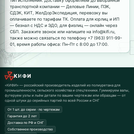
тип исполнения. Доставку оформляем до выбранной
транспортной компании — Деловые Линии, ПЭК,
СДЭК, КИТ, ЖелДорЭкспедиция, перевозку вы
оплачиваете по тарифам ТК. Оплата для юрлиц и ИП
— безнал с НДС и ЭДО, для физлиц — онлайн через
СБП. Закажите звонок или напишите на info@kifi.ru,
также можно связаться по телефону +7 (963) 911-99-
01, время работы офиса: Пн–Пт с 8:00 до 17:00.
КИФИ
«КИФИ» — российский производитель изделий из полиуретана для
промышленности, сельского хозяйства и спецтехники. Гуммируем валы,
футеруем узлы и льём детали по вашим чертежам или образцам — от
одной штуки до серийных партий по всей России и СНГ
От 1 шт. до серии · по чертежам
Гарантия до 2 лет
Доставка по РФ и СНГ
Собственное производство