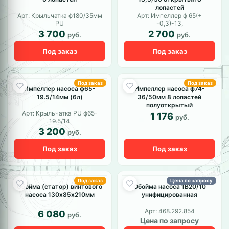
лопастей
Арт: Крыльчатка ф180/35мм
Арт: Импеллер ф 65(+
PU
-0,3)-13,
3 700
2 700
руб.
руб.
Под заказ
Под заказ
Под заказ
Под заказ
Импеллер насоса ф65-
Импеллер насоса ф74-
19.5/14мм (6л)
36/50мм 8 лопастей
полуоткрытый
Арт: Крыльчатка PU ф65-
1 176
руб.
19.5/14
3 200
руб.
Под заказ
Под заказ
Под заказ
Цена по запросу
Обойма (статор) винтового
Обойма насоса 1В20/10
насоса 130х85х210мм
унифицированная
Арт: 468.292.854
6 080
руб.
Цена по запросу