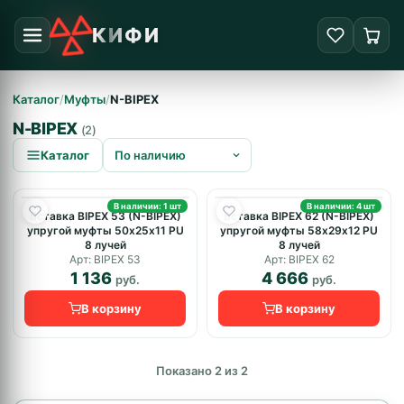
КИФИ
Каталог
/
Муфты
/
N-BIPEX
N-BIPEX
(2)
Каталог
В наличии: 1 шт
В наличии: 4 шт
Вставка BIPEX 53 (N-BIPEX)
Вставка BIPEX 62 (N-BIPEX)
упругой муфты 50х25х11 PU
упругой муфты 58х29х12 PU
8 лучей
8 лучей
Арт: BIPEX 53
Арт: BIPEX 62
1 136
4 666
руб.
руб.
В корзину
В корзину
Показано 2 из 2