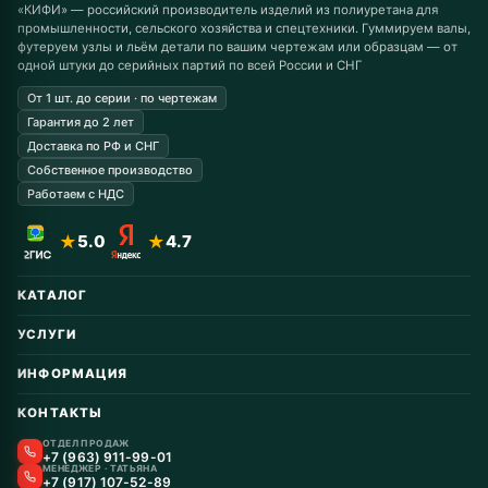
«КИФИ» — российский производитель изделий из полиуретана для
промышленности, сельского хозяйства и спецтехники. Гуммируем валы,
футеруем узлы и льём детали по вашим чертежам или образцам — от
одной штуки до серийных партий по всей России и СНГ
От 1 шт. до серии · по чертежам
Гарантия до 2 лет
Доставка по РФ и СНГ
Собственное производство
Работаем с НДС
★
5.0
★
4.7
КАТАЛОГ
Автомобильные запчасти
УСЛУГИ
Горнодобывающая
Восстановление колёс
Дорожная техника
ИНФОРМАЦИЯ
Заказные от 1 шт.
Колёса для гусеничных тракторов
Гарантия и возврат
Восстановление катков
КОНТАКТЫ
Инструмент
Колёса и ролики для аттракционов
Доставка и оплата
Катки для с/х техники
Гуммирование валов и роликов
Конвейеры, линии
ОТДЕЛ ПРОДАЖ
Колёса для с/х техники
Контакты
+7 (963) 911-99-01
Опорные катки вездеходов
Литьё, гуммирование
Колёса для складской техники
Гуммирование валов полиуретаном
МЕНЕДЖЕР · ТАТЬЯНА
Импортозамещение
Новости
Опорные катки полиуретаном
+7 (917) 107-52-89