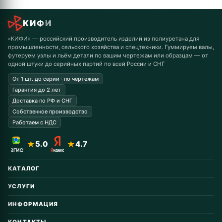
КИФИ
«КИФИ» — российский производитель изделий из полиуретана для
промышленности, сельского хозяйства и спецтехники. Гуммируем валы,
футеруем узлы и льём детали по вашим чертежам или образцам — от
одной штуки до серийных партий по всей России и СНГ
От 1 шт. до серии · по чертежам
Гарантия до 2 лет
Доставка по РФ и СНГ
Собственное производство
Работаем с НДС
★
5.0
★
4.7
КАТАЛОГ
Автомобильные запчасти
УСЛУГИ
Горнодобывающая
Восстановление колёс
Дорожная техника
ИНФОРМАЦИЯ
Заказные от 1 шт.
Колёса для гусеничных тракторов
Гарантия и возврат
Восстановление катков