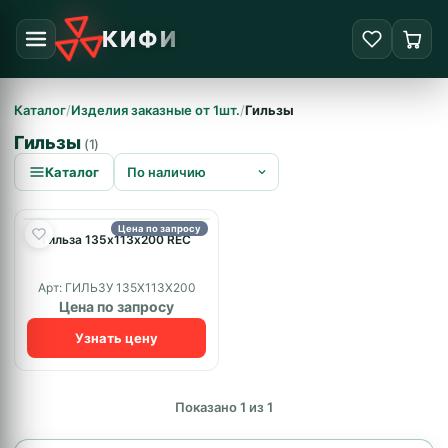
КИФИ
Каталог
/
Изделия заказные от 1шт.
/
Гильзы
Гильзы
(1)
Каталог
Цена по запросу
Гильза 135х113х200 REC
Арт: ГИЛЬЗУ 135Х113Х200
Цена по запросу
Узнать цену
Показано 1 из 1