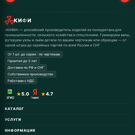
КИФИ
«КИФИ» — российский производитель изделий из полиуретана для
промышленности, сельского хозяйства и спецтехники. Гуммируем валы,
футеруем узлы и льём детали по вашим чертежам или образцам — от
одной штуки до серийных партий по всей России и СНГ
От 1 шт. до серии · по чертежам
Гарантия до 2 лет
Доставка по РФ и СНГ
Собственное производство
Работаем с НДС
★
5.0
★
4.7
КАТАЛОГ
Автомобильные запчасти
УСЛУГИ
Горнодобывающая
Восстановление колёс
Дорожная техника
ИНФОРМАЦИЯ