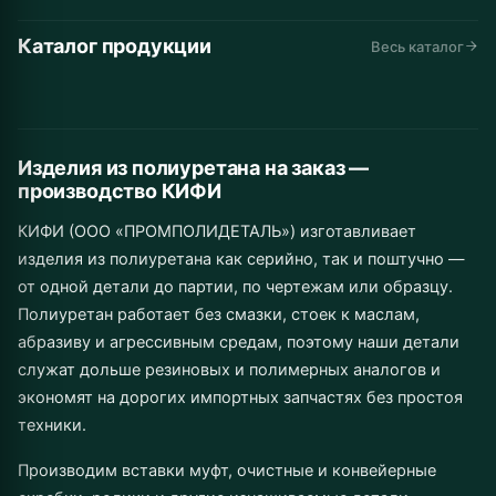
Каталог продукции
Автомобильные
Дорожная
Горнодобывающая
Весь каталог
Конвейеры и
Промышленное
Складская
запчасти
техника
промышленность
Инструмент
Муфты
Изделия от 1 шт.
линии
Сельхозназначение
оборудование
техника
до серии
Изделия из полиуретана на заказ —
производство КИФИ
КИФИ (ООО «ПРОМПОЛИДЕТАЛЬ») изготавливает
изделия из полиуретана как серийно, так и поштучно —
от одной детали до партии, по чертежам или образцу.
Полиуретан работает без смазки, стоек к маслам,
абразиву и агрессивным средам, поэтому наши детали
служат дольше резиновых и полимерных аналогов и
экономят на дорогих импортных запчастях без простоя
техники.
Производим вставки муфт, очистные и конвейерные