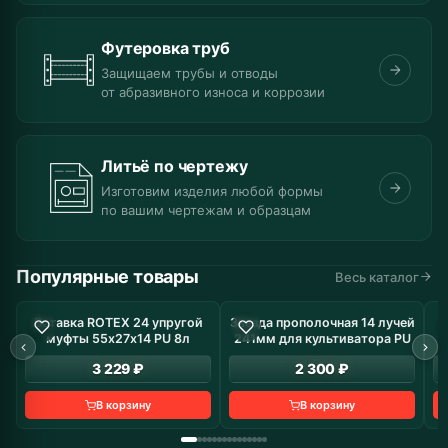
Футеровка труб
Защищаем трубы и отводы
от абразивного износа и коррозии
Литьё по чертежу
Изготовим изделия любой формы
по вашим чертежам и образцам
Популярные товары
Весь каталог
Вставка ROTEX 24 упругой
Звезда прополочная 14 лучей
В наличие: 8 шт
В наличие: 19 шт
муфты 55х27х14 PU 8л
241мм для культиватора PU
з
3 229 ₽
2 300 ₽
В корзину
В корзину