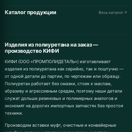
Каталог продукции
Автомобильные
Дорожная
Горнодобывающая
Весь каталог
Конвейеры и
Промышленное
Складская
запчасти
техника
промышленность
Инструмент
Муфты
Изделия от 1 шт.
линии
Сельхозназначение
оборудование
техника
до серии
Изделия из полиуретана на заказ —
производство КИФИ
КИФИ (ООО «ПРОМПОЛИДЕТАЛЬ») изготавливает
изделия из полиуретана как серийно, так и поштучно —
от одной детали до партии, по чертежам или образцу.
Полиуретан работает без смазки, стоек к маслам,
абразиву и агрессивным средам, поэтому наши детали
служат дольше резиновых и полимерных аналогов и
экономят на дорогих импортных запчастях без простоя
техники.
Производим вставки муфт, очистные и конвейерные