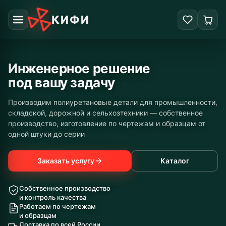
КИФИ
Импортозамещение
и аналоги под заказ
Полные аналоги деталей для John Deere, Case IH, New
Holland, Caterpillar. Реверс-инжиниринг с 3D-
сканированием — служат дольше оригинала и экономят на
дорогих импортных запчастях
Заказать услугу
Каталог
Собственное производство
и контроль качества
Работаем по чертежам
и образцам
Доставка по всей России