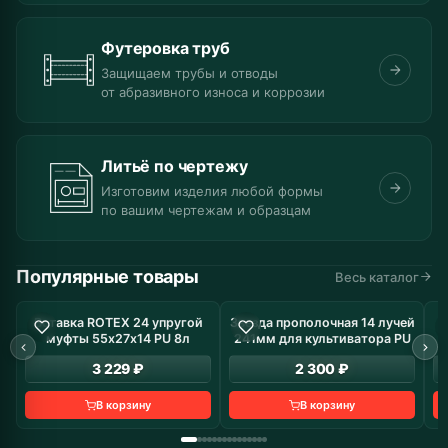
Футеровка труб
Защищаем трубы и отводы
от абразивного износа и коррозии
Литьё по чертежу
Изготовим изделия любой формы
по вашим чертежам и образцам
Популярные товары
Весь каталог
Вставка ROTEX 24 упругой
Звезда прополочная 14 лучей
В наличие: 8 шт
В наличие: 10 шт
муфты 55х27х14 PU 8л
241мм для культиватора PU
з
3 229 ₽
2 300 ₽
В корзину
В корзину