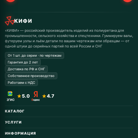
КИФИ
«КИФИ» — российский производитель изделий из полиуретана для
промышленности, сельского хозяйства и спецтехники. Гуммируем валы,
футеруем узлы и льём детали по вашим чертежам или образцам — от
одной штуки до серийных партий по всей России и СНГ
От 1 шт. до серии · по чертежам
Гарантия до 2 лет
Доставка по РФ и СНГ
Собственное производство
Работаем с НДС
★
5.0
★
4.7
КАТАЛОГ
Автомобильные запчасти
УСЛУГИ
Горнодобывающая
Восстановление колёс
Дорожная техника
ИНФОРМАЦИЯ