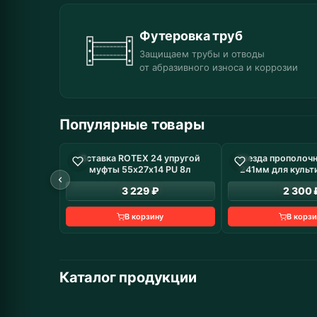
Футеровка труб
Защищаем трубы и отводы
от абразивного износа и коррозии
Популярные товары
Вставка ROTEX 24 упругой
Звезда прополочн
В наличие: 8 шт
В н
муфты 55х27х14 PU 8л
241мм для культ
3 229 ₽
2 300 
В корзину
В корзи
Каталог продукции
Промышленное
Автомобильные запчасти
Дорожная техни
Муфты
оборудование