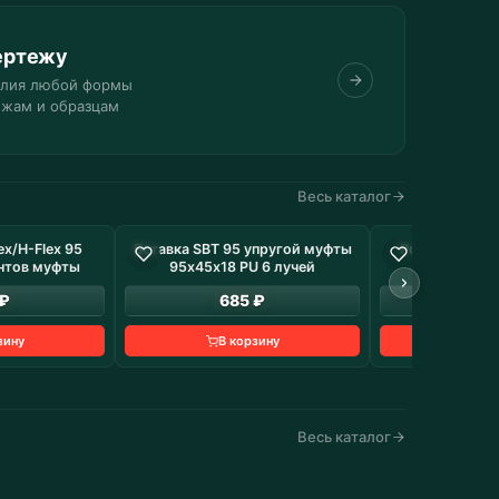
ертежу
елия любой формы
ежам и образцам
Весь каталог
x/Н-Flex 95
Вставка SBT 95 упругой муфты
Ролик Анти-К
 наличие: 22 шт
В наличие: 1 шт
нтов муфты
95х45х18 PU 6 лучей
74х36
 ₽
685 ₽
48
зину
В корзину
В к
Весь каталог
Конвейеры и линии
ехника
Изделия от 1 шт. до серии