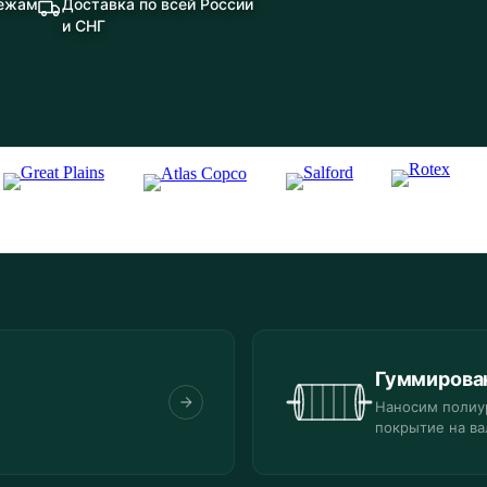
тежам
Доставка по всей России
и СНГ
Гуммирова
Наносим полиу
покрытие на ва