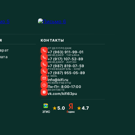
Я
КОНТАКТЫ
ОТДЕЛ ПРОДАЖ
зврат
+7 (963) 911-99-01
МЕНЕДЖЕР · ТАТЬЯНА
лата
+7 (917) 107-52-89
МЕНЕДЖЕР · АНТОН
+7 (987) 819-07-59
РУКОВОДИТЕЛЬ · ОЛЕГ
+7 (987) 955-05-89
E-MAIL
info@kifi.ru
РЕЖИМ РАБОТЫ
Пн–Пт: 8:00–17:00
ВКОНТАКТЕ
vk.com/kifi63pu
★
5.0
★
4.7