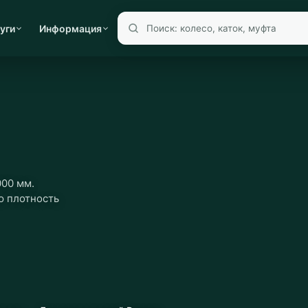
уги
Информация
000 мм.
ю плотность