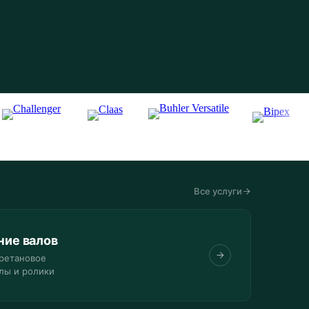
Все услуги
ние валов
ретановое
лы и ролики