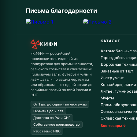
Письма благодарности
КАТАЛОГ
КИФИ
Автомобильные за
«КИФИ» — российский
Горнодобывающа
производитель изделий из
полиуретана для промышленности,
Дорожная техник
сельского хозяйства и спецтехники.
Заказные от 1 шт.
Гуммируем валы, футеруем узлы и
Инструмент
льём детали по вашим чертежам
Конвейеры, линии
или образцам — от одной штуки до
серийных партий по всей России и
Литьё, гуммирова
СНГ
Муфты
От 1 шт. до серии · по чертежам
Пром. оборудован
Гарантия до 2 лет
Сельхозназначени
Доставка по РФ и СНГ
Складская техник
Собственное производство
Все товары →
Работаем с НДС