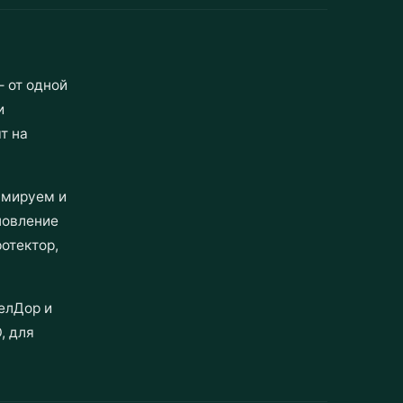
 от одной
и
т на
ммируем и
новление
отектор,
елДор и
, для