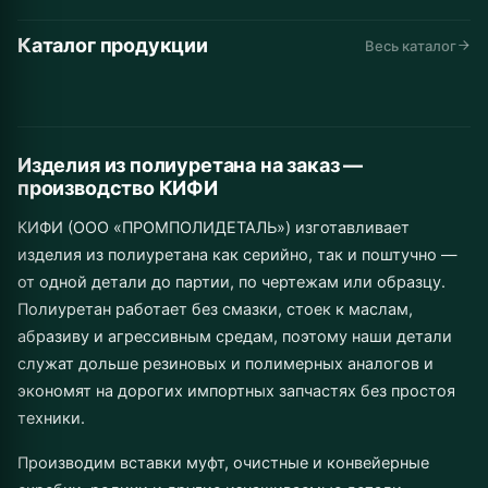
Каталог продукции
Автомобильные
Дорожная
Горнодобывающая
Весь каталог
Конвейеры и
Промышленное
Складская
запчасти
техника
промышленность
Инструмент
Муфты
Изделия от 1 шт.
линии
Сельхозназначение
оборудование
техника
до серии
Изделия из полиуретана на заказ —
производство КИФИ
КИФИ (ООО «ПРОМПОЛИДЕТАЛЬ») изготавливает
изделия из полиуретана как серийно, так и поштучно —
от одной детали до партии, по чертежам или образцу.
Полиуретан работает без смазки, стоек к маслам,
абразиву и агрессивным средам, поэтому наши детали
служат дольше резиновых и полимерных аналогов и
экономят на дорогих импортных запчастях без простоя
техники.
Производим вставки муфт, очистные и конвейерные