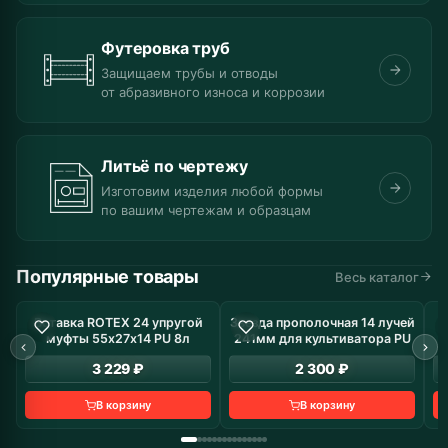
Футеровка труб
Защищаем трубы и отводы
от абразивного износа и коррозии
Литьё по чертежу
Изготовим изделия любой формы
по вашим чертежам и образцам
Популярные товары
Весь каталог
Вставка ROTEX 24 упругой
Звезда прополочная 14 лучей
В наличие: 8 шт
В наличие: 19 шт
муфты 55х27х14 PU 8л
241мм для культиватора PU
з
3 229 ₽
2 300 ₽
В корзину
В корзину