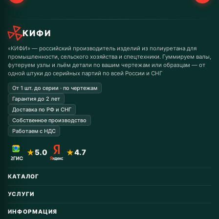
КИФИ
«КИФИ» — российский производитель изделий из полиуретана для
промышленности, сельского хозяйства и спецтехники. Гуммируем валы,
футеруем узлы и льём детали по вашим чертежам или образцам — от
одной штуки до серийных партий по всей России и СНГ
От 1 шт. до серии · по чертежам
Гарантия до 2 лет
Доставка по РФ и СНГ
Собственное производство
Работаем с НДС
★
5.0
★
4.7
КАТАЛОГ
Автомобильные запчасти
УСЛУГИ
Горнодобывающая
Восстановление колёс
Дорожная техника
ИНФОРМАЦИЯ