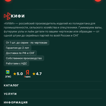
КИФИ
«КИФИ» — российский производитель изделий из полиуретана для
промышленности, сельского хозяйства и спецтехники. Гуммируем валы,
футеруем узлы и льём детали по вашим чертежам или образцам — от
одной штуки до серийных партий по всей России и СНГ
От 1 шт. до серии · по чертежам
Гарантия до 2 лет
Доставка по РФ и СНГ
Собственное производство
Работаем с НДС
★
5.0
★
4.7
КАТАЛОГ
Автомобильные запчасти
УСЛУГИ
Горнодобывающая
Восстановление колёс
Дорожная техника
ИНФОРМАЦИЯ