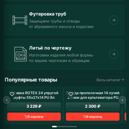
Футеровка труб
Защищаем трубы и отводы
от абразивного износа и коррозии
Литьё по чертежу
Изготовим изделия любой формы
по вашим чертежам и образцам
Популярные товары
Весь каталог
Вставка ROTEX 24 упругой
Звезда прополочная 14 лучей
В наличие: 8 шт
В наличие: 10 шт
муфты 55х27х14 PU 8л
241мм для культиватора PU
з
3 229 ₽
2 300 ₽
В корзину
В корзину