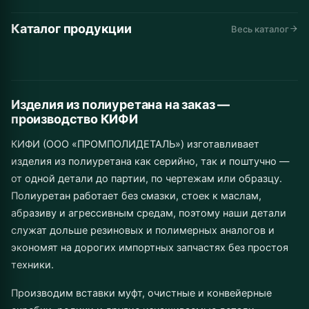
Каталог продукции
Автомобильные
Дорожная
Горнодобывающая
Весь каталог
Конвейеры и
Промышленное
Складская
запчасти
техника
промышленность
Инструмент
Муфты
Изделия от 1 шт.
линии
Сельхозназначение
оборудование
техника
до серии
Изделия из полиуретана на заказ —
производство КИФИ
КИФИ (ООО «ПРОМПОЛИДЕТАЛЬ») изготавливает
изделия из полиуретана как серийно, так и поштучно —
от одной детали до партии, по чертежам или образцу.
Полиуретан работает без смазки, стоек к маслам,
абразиву и агрессивным средам, поэтому наши детали
служат дольше резиновых и полимерных аналогов и
экономят на дорогих импортных запчастях без простоя
техники.
Производим вставки муфт, очистные и конвейерные