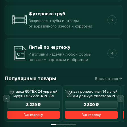
Футеровка труб
Защищаем трубы и отводы
от абразивного износа и коррозии
Литьё по чертежу
Изготовим изделия любой формы
по вашим чертежам и образцам
Популярные товары
Весь каталог
Вставка ROTEX 24 упругой
Звезда прополочная 14 лучей
В наличие: 8 шт
В наличие: 19 шт
муфты 55х27х14 PU 8л
241мм для культиватора PU
з
3 229 ₽
2 300 ₽
В корзину
В корзину