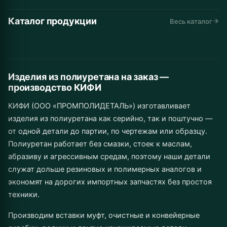
Каталог продукции
Автомобильные
Дорожная
Горнодобывающая
Весь каталог
Конвейеры и
Промышленное
Складская
запчасти
техника
промышленность
Инструмент
Муфты
Изделия от 1 шт.
линии
Сельхозназначение
оборудование
техника
до серии
Изделия из полиуретана на заказ —
производство КИФИ
КИФИ (ООО «ПРОМПОЛИДЕТАЛЬ») изготавливает
изделия из полиуретана как серийно, так и поштучно —
от одной детали до партии, по чертежам или образцу.
Полиуретан работает без смазки, стоек к маслам,
абразиву и агрессивным средам, поэтому наши детали
служат дольше резиновых и полимерных аналогов и
экономят на дорогих импортных запчастях без простоя
техники.
Производим вставки муфт, очистные и конвейерные