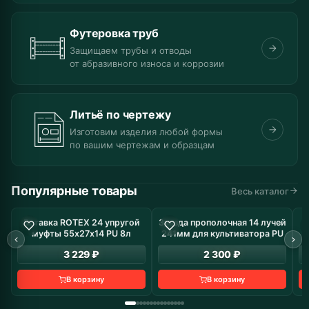
Футеровка труб
Защищаем трубы и отводы
от абразивного износа и коррозии
Литьё по чертежу
Изготовим изделия любой формы
по вашим чертежам и образцам
Популярные товары
Весь каталог
Вставка ROTEX 24 упругой
Звезда прополочная 14 лучей
В наличие: 8 шт
В наличие: 10 шт
муфты 55х27х14 PU 8л
241мм для культиватора PU
з
3 229 ₽
2 300 ₽
В корзину
В корзину