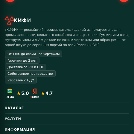
КИФИ
«КИФИ» — российский производитель изделий из полиуретана для
промышленности, сельского хозяйства и спецтехники. Гуммируем валы,
футеруем узлы и льём детали по вашим чертежам или образцам — от
одной штуки до серийных партий по всей России и СНГ
От 1 шт. до серии · по чертежам
Гарантия до 2 лет
Доставка по РФ и СНГ
Собственное производство
Работаем с НДС
★
5.0
★
4.7
КАТАЛОГ
Автомобильные запчасти
УСЛУГИ
Горнодобывающая
Восстановление колёс
Дорожная техника
ИНФОРМАЦИЯ