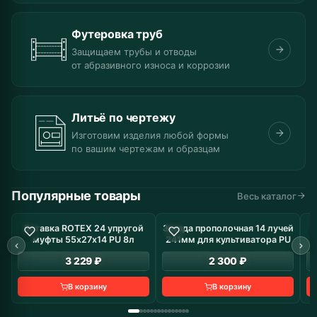
Футеровка труб
Защищаем трубы и отводы
от абразивного износа и коррозии
Литьё по чертежу
Изготовим изделия любой формы
по вашим чертежам и образцам
Популярные товары
Весь каталог
Вставка ROTEX 24 упругой
Звезда прополочная 14 лучей
В наличие: 8 шт
В наличие: 10 шт
муфты 55х27х14 PU 8л
241мм для культиватора PU
з
3 229 ₽
2 300 ₽
В корзину
В корзину