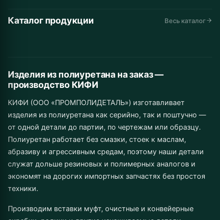
Каталог продукции
Автомобильные
Дорожная
Горнодобывающая
Весь каталог
Конвейеры и
Промышленное
Складская
запчасти
техника
промышленность
Инструмент
Муфты
Изделия от 1 шт.
линии
Сельхозназначение
оборудование
техника
до серии
Изделия из полиуретана на заказ —
производство КИФИ
КИФИ (ООО «ПРОМПОЛИДЕТАЛЬ») изготавливает
изделия из полиуретана как серийно, так и поштучно —
от одной детали до партии, по чертежам или образцу.
Полиуретан работает без смазки, стоек к маслам,
абразиву и агрессивным средам, поэтому наши детали
служат дольше резиновых и полимерных аналогов и
экономят на дорогих импортных запчастях без простоя
техники.
Производим вставки муфт, очистные и конвейерные