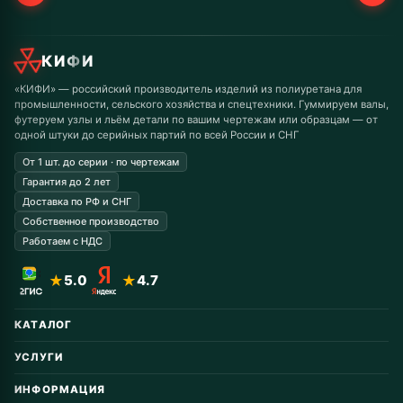
КИФИ
«КИФИ» — российский производитель изделий из полиуретана для
промышленности, сельского хозяйства и спецтехники. Гуммируем валы,
футеруем узлы и льём детали по вашим чертежам или образцам — от
одной штуки до серийных партий по всей России и СНГ
От 1 шт. до серии · по чертежам
Гарантия до 2 лет
Доставка по РФ и СНГ
Собственное производство
Работаем с НДС
★
5.0
★
4.7
КАТАЛОГ
Автомобильные запчасти
УСЛУГИ
Горнодобывающая
Восстановление колёс
Дорожная техника
ИНФОРМАЦИЯ