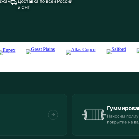
тежам
Доставка по всей России
и СНГ
Гуммирова
Наносим полиу
покрытие на ва