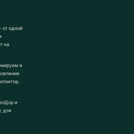
 от одной
и
т на
ммируем и
новление
отектор,
елДор и
, для