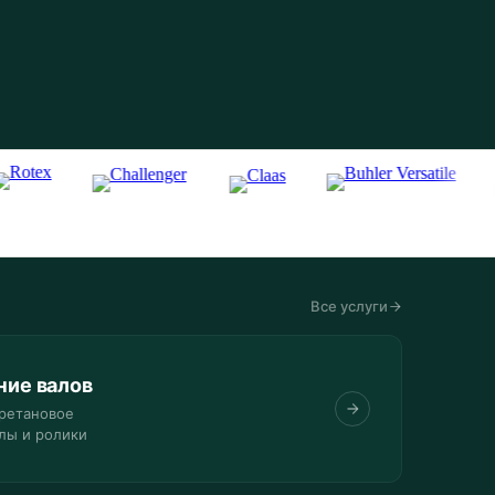
Все услуги
ние валов
ретановое
лы и ролики