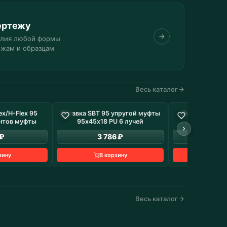
ертежу
елия любой формы
ежам и образцам
Весь каталог
x/Н-Flex 95
Вставка SBT 95 упругой муфты
Ролик Анти-К
 наличие: 16 шт
В наличие: 4 шт
нтов муфты
95х45х18 PU 6 лучей
74х36
 ₽
3 786 ₽
48
зину
В корзину
В к
Весь каталог
Конвейеры и линии
ехника
Изделия от 1 шт. до серии