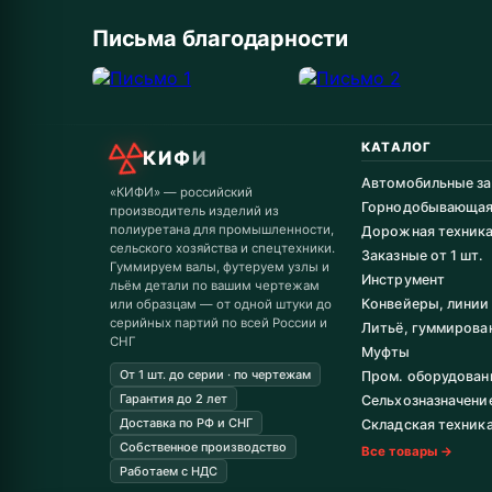
Письма благодарности
КАТАЛОГ
КИФИ
Автомобильные за
«КИФИ» — российский
Горнодобывающа
производитель изделий из
полиуретана для промышленности,
Дорожная техник
сельского хозяйства и спецтехники.
Заказные от 1 шт.
Гуммируем валы, футеруем узлы и
Инструмент
льём детали по вашим чертежам
Конвейеры, линии
или образцам — от одной штуки до
серийных партий по всей России и
Литьё, гуммирова
СНГ
Муфты
От 1 шт. до серии · по чертежам
Пром. оборудован
Гарантия до 2 лет
Сельхозназначени
Доставка по РФ и СНГ
Складская техник
Собственное производство
Все товары →
Работаем с НДС