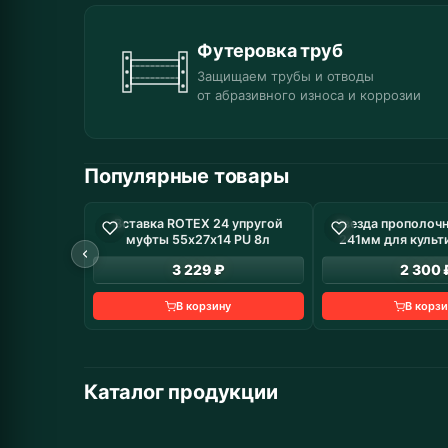
Футеровка труб
Защищаем трубы и отводы
от абразивного износа и коррозии
Популярные товары
Вставка ROTEX 24 упругой
Звезда прополочн
В наличие: 8 шт
В н
муфты 55х27х14 PU 8л
241мм для культ
3 229 ₽
2 300 
В корзину
В корзи
Каталог продукции
Промышленное
Автомобильные запчасти
Дорожная техни
Муфты
оборудование