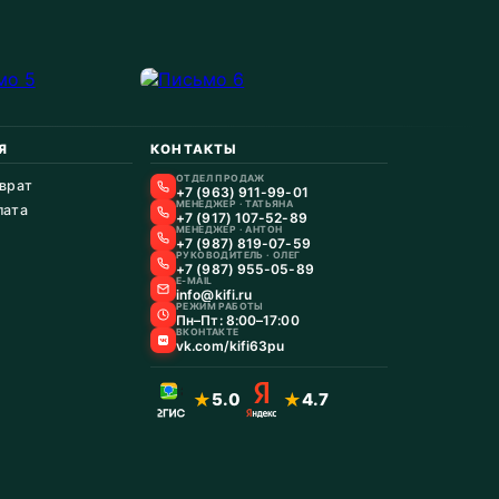
Я
КОНТАКТЫ
ОТДЕЛ ПРОДАЖ
зврат
+7 (963) 911-99-01
МЕНЕДЖЕР · ТАТЬЯНА
лата
+7 (917) 107-52-89
МЕНЕДЖЕР · АНТОН
+7 (987) 819-07-59
РУКОВОДИТЕЛЬ · ОЛЕГ
+7 (987) 955-05-89
E-MAIL
info@kifi.ru
РЕЖИМ РАБОТЫ
Пн–Пт: 8:00–17:00
ВКОНТАКТЕ
vk.com/kifi63pu
★
5.0
★
4.7