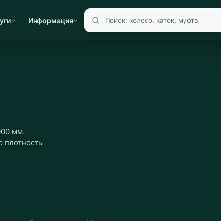
уги
Информация
000 мм.
ю плотность