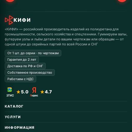
КИФИ
«КИФИ» — российский производитель изделий из полиуретана для
промышленности, сельского хозяйства и спецтехники. Гуммируем валы,
футеруем узлы и льём детали по вашим чертежам или образцам — от
одной штуки до серийных партий по всей России и СНГ
От 1 шт. до серии · по чертежам
Гарантия до 2 лет
Доставка по РФ и СНГ
Собственное производство
Работаем с НДС
★
5.0
★
4.7
КАТАЛОГ
Автомобильные запчасти
УСЛУГИ
Горнодобывающая
Восстановление колёс
Дорожная техника
ИНФОРМАЦИЯ