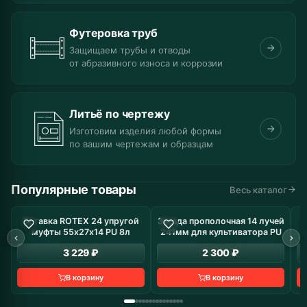
Футеровка труб
Защищаем трубы и отводы
от абразивного износа и коррозии
Литьё по чертежу
Изготовим изделия любой формы
по вашим чертежам и образцам
Популярные товары
Весь каталог
Вставка ROTEX 24 упругой
Звезда прополочная 14 лучей
В наличие: 8 шт
В наличие: 19 шт
муфты 55х27х14 PU 8л
241мм для культиватора PU
з
3 229 ₽
2 300 ₽
В корзину
В корзину