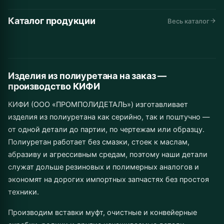
Каталог продукции
Автомобильные
Дорожная
Горнодобывающая
Весь каталог
Конвейеры и
Промышленное
Складская
запчасти
техника
промышленность
Инструмент
Муфты
Изделия от 1 шт.
линии
Сельхозназначение
оборудование
техника
до серии
Изделия из полиуретана на заказ —
производство КИФИ
КИФИ (ООО «ПРОМПОЛИДЕТАЛЬ») изготавливает
изделия из полиуретана как серийно, так и поштучно —
от одной детали до партии, по чертежам или образцу.
Полиуретан работает без смазки, стоек к маслам,
абразиву и агрессивным средам, поэтому наши детали
служат дольше резиновых и полимерных аналогов и
экономят на дорогих импортных запчастях без простоя
техники.
Производим вставки муфт, очистные и конвейерные