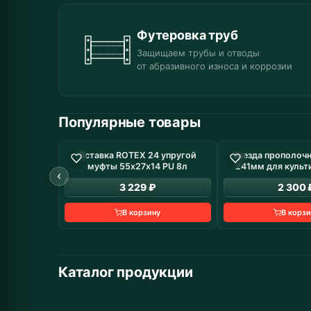
Футеровка труб
Защищаем трубы и отводы
от абразивного износа и коррозии
Популярные товары
Вставка ROTEX 24 упругой
Звезда прополочн
В наличие: 8 шт
В н
муфты 55х27х14 PU 8л
241мм для культ
3 229 ₽
2 300 
В корзину
В корзи
Каталог продукции
Промышленное
Автомобильные запчасти
Дорожная техни
Муфты
оборудование