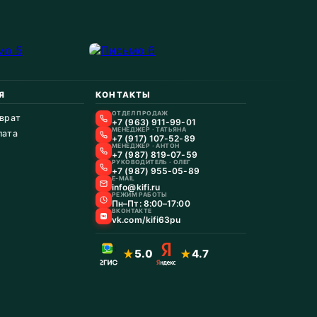
Я
КОНТАКТЫ
ОТДЕЛ ПРОДАЖ
зврат
+7 (963) 911-99-01
МЕНЕДЖЕР · ТАТЬЯНА
лата
+7 (917) 107-52-89
МЕНЕДЖЕР · АНТОН
+7 (987) 819-07-59
РУКОВОДИТЕЛЬ · ОЛЕГ
+7 (987) 955-05-89
E-MAIL
info@kifi.ru
РЕЖИМ РАБОТЫ
Пн–Пт: 8:00–17:00
ВКОНТАКТЕ
vk.com/kifi63pu
★
5.0
★
4.7