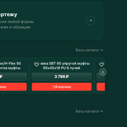
ертежу
елия любой формы
ежам и образцам
Весь каталог
x/Н-Flex 95
Вставка SBT 95 упругой муфты
Ролик Анти-К
 наличие: 16 шт
В наличие: 4 шт
нтов муфты
95х45х18 PU 6 лучей
74х36
 ₽
3 786 ₽
48
зину
В корзину
В к
Весь каталог
Конвейеры и линии
ехника
Изделия от 1 шт. до серии