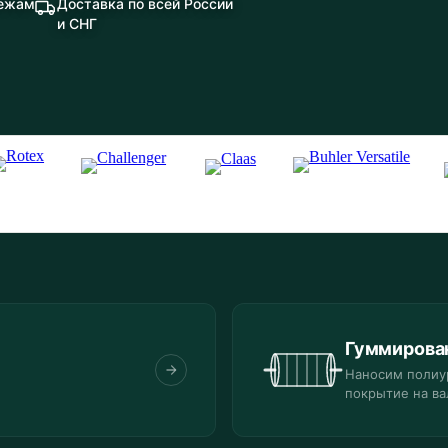
тежам
Доставка по всей России
и СНГ
Гуммирова
Наносим полиу
покрытие на ва