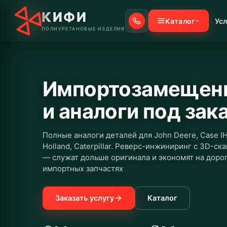
КИФИ
Каталог
Усл
ПОЛИУРЕТАНОВЫЕ ИЗДЕЛИЯ
Импортозамещен
и аналоги под зак
Полные аналоги деталей для John Deere, Case I
Holland, Caterpillar. Реверс-инжиниринг с 3D-с
— служат дольше оригинала и экономят на доро
импортных запчастях
Заказать услугу
Каталог