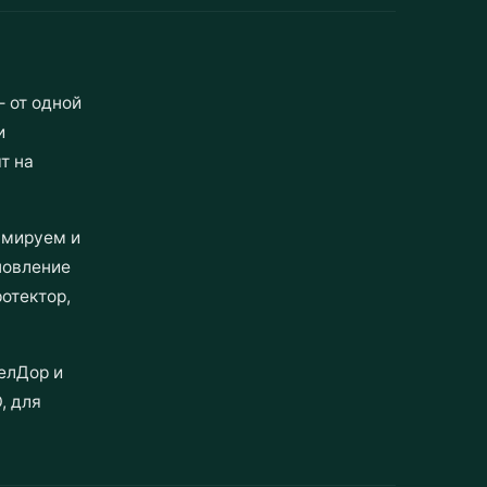
 от одной
и
т на
ммируем и
новление
отектор,
елДор и
, для