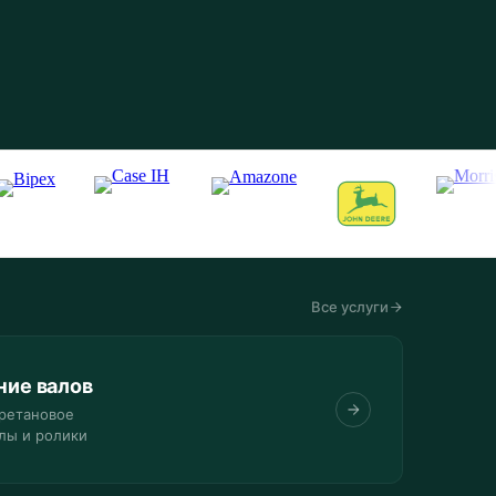
Все услуги
ние валов
ретановое
лы и ролики