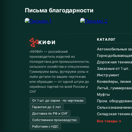
Письма благодарности
КАТАЛОГ
КИФИ
Автомобильные за
«КИФИ» — российский
Горнодобывающа
производитель изделий из
полиуретана для промышленности,
Дорожная техник
сельского хозяйства и спецтехники.
Заказные от 1 шт.
Гуммируем валы, футеруем узлы и
Инструмент
льём детали по вашим чертежам
Конвейеры, линии
или образцам — от одной штуки до
серийных партий по всей России и
Литьё, гуммирова
СНГ
Муфты
От 1 шт. до серии · по чертежам
Пром. оборудован
Гарантия до 2 лет
Сельхозназначени
Доставка по РФ и СНГ
Складская техник
Собственное производство
Все товары →
Работаем с НДС