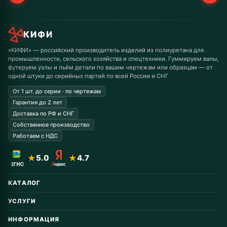
КИФИ
«КИФИ» — российский производитель изделий из полиуретана для
промышленности, сельского хозяйства и спецтехники. Гуммируем валы,
футеруем узлы и льём детали по вашим чертежам или образцам — от
одной штуки до серийных партий по всей России и СНГ
От 1 шт. до серии · по чертежам
Гарантия до 2 лет
Доставка по РФ и СНГ
Собственное производство
Работаем с НДС
★
5.0
★
4.7
КАТАЛОГ
Автомобильные запчасти
УСЛУГИ
Горнодобывающая
Восстановление колёс
Дорожная техника
ИНФОРМАЦИЯ