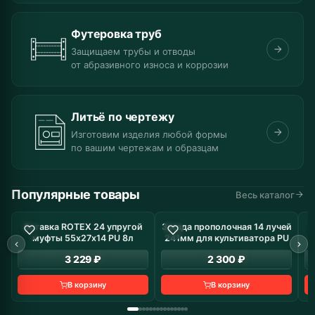
Футеровка труб
Защищаем трубы и отводы
от абразивного износа и коррозии
Литьё по чертежу
Изготовим изделия любой формы
по вашим чертежам и образцам
Популярные товары
Весь каталог
Вставка ROTEX 24 упругой
Звезда прополочная 14 лучей
В наличие: 8 шт
В наличие: 10 шт
муфты 55х27х14 PU 8л
241мм для культиватора PU
з
3 229 ₽
2 300 ₽
В корзину
В корзину