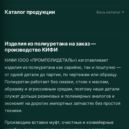
Каталог продукции
Автомобильные
Дорожная
Горнодобывающая
Весь каталог
Конвейеры и
Промышленное
Складская
запчасти
техника
промышленность
Инструмент
Муфты
Изделия от 1 шт.
линии
Сельхозназначение
оборудование
техника
до серии
Изделия из полиуретана на заказ —
производство КИФИ
КИФИ (ООО «ПРОМПОЛИДЕТАЛЬ») изготавливает
изделия из полиуретана как серийно, так и поштучно —
от одной детали до партии, по чертежам или образцу.
Полиуретан работает без смазки, стоек к маслам,
абразиву и агрессивным средам, поэтому наши детали
служат дольше резиновых и полимерных аналогов и
экономят на дорогих импортных запчастях без простоя
техники.
Производим вставки муфт, очистные и конвейерные