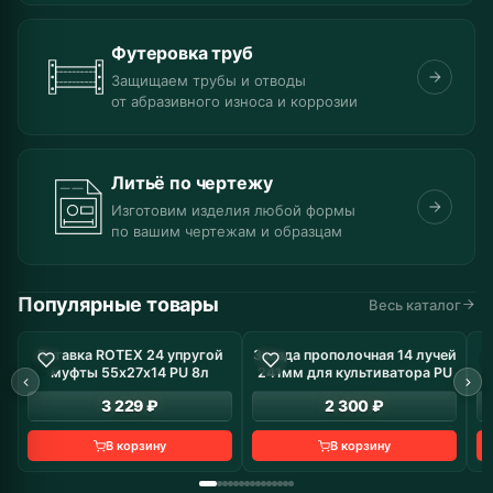
Футеровка труб
Защищаем трубы и отводы
от абразивного износа и коррозии
Литьё по чертежу
Изготовим изделия любой формы
по вашим чертежам и образцам
Популярные товары
Весь каталог
Вставка ROTEX 24 упругой
Звезда прополочная 14 лучей
В наличие: 8 шт
В наличие: 19 шт
муфты 55х27х14 PU 8л
241мм для культиватора PU
з
3 229 ₽
2 300 ₽
В корзину
В корзину