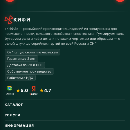
КИФИ
«КИФИ» — российский производитель изделий из полиуретана для
промышленности, сельского хозяйства и спецтехники. Гуммируем валы,
футеруем узлы и льём детали по вашим чертежам или образцам — от
одной штуки до серийных партий по всей России и СНГ
От 1 шт. до серии · по чертежам
Гарантия до 2 лет
Доставка по РФ и СНГ
Собственное производство
Работаем с НДС
★
5.0
★
4.7
КАТАЛОГ
Автомобильные запчасти
УСЛУГИ
Горнодобывающая
Восстановление колёс
Дорожная техника
ИНФОРМАЦИЯ