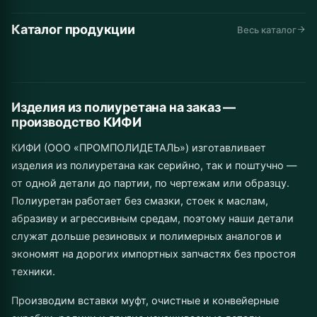
Каталог продукции
Автомобильные
Дорожная
Горнодобывающая
Весь каталог
Конвейеры и
Промышленное
Складская
запчасти
техника
промышленность
Инструмент
Муфты
Изделия от 1 шт.
линии
Сельхозназначение
оборудование
техника
до серии
Изделия из полиуретана на заказ —
производство КИФИ
КИФИ (ООО «ПРОМПОЛИДЕТАЛЬ») изготавливает
изделия из полиуретана как серийно, так и поштучно —
от одной детали до партии, по чертежам или образцу.
Полиуретан работает без смазки, стоек к маслам,
абразиву и агрессивным средам, поэтому наши детали
служат дольше резиновых и полимерных аналогов и
экономят на дорогих импортных запчастях без простоя
техники.
Производим вставки муфт, очистные и конвейерные